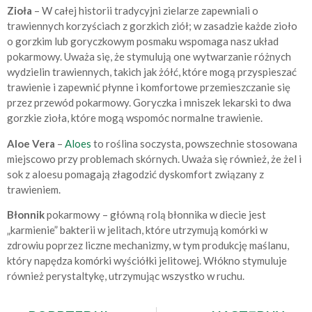
Zioła
– W całej historii tradycyjni zielarze zapewniali o
trawiennych korzyściach z gorzkich ziół; w zasadzie każde zioło
o gorzkim lub goryczkowym posmaku wspomaga nasz układ
pokarmowy. Uważa się, że stymulują one wytwarzanie różnych
wydzielin trawiennych, takich jak żółć, które mogą przyspieszać
trawienie i zapewnić płynne i komfortowe przemieszczanie się
przez przewód pokarmowy. Goryczka i mniszek lekarski to dwa
gorzkie zioła, które mogą wspomóc normalne trawienie.
Aloe Vera
–
Aloes
to roślina soczysta, powszechnie stosowana
miejscowo przy problemach skórnych. Uważa się również, że żel i
sok z aloesu pomagają złagodzić dyskomfort związany z
trawieniem.
Błonnik
pokarmowy – główną rolą błonnika w diecie jest
„karmienie” bakterii w jelitach, które utrzymują komórki w
zdrowiu poprzez liczne mechanizmy, w tym produkcję maślanu,
który napędza komórki wyściółki jelitowej. Włókno stymuluje
również perystaltykę, utrzymując wszystko w ruchu.