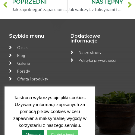
POPRZEDNI
NASTĘPNY
Jak zapobiegać zaparciom w/g Dr Jamesa A Duke
Jak walczyć z toksynami i przeprowadzić detox
Szybkie menu
Dodatkowe
informacje
O nas
Nasze strony
Blog
Polityka prywatności
Galeria
Porady
Oferta i produkty
Szybki kontakt
Ta strona wykorzystuje pliki cookies.
Sklep Zielarski ALOES
Używamy informacji zapisanych za
Bolesława Śmiałego 23
pomocą plików cookies w celu
70-348 Szczecin
zapewnienia maksymalnej wygody w
668119161
korzystaniu z naszego serwisu.
biuro@twojazielarnia.com.pl
Akceptuj
Czytaj więcej