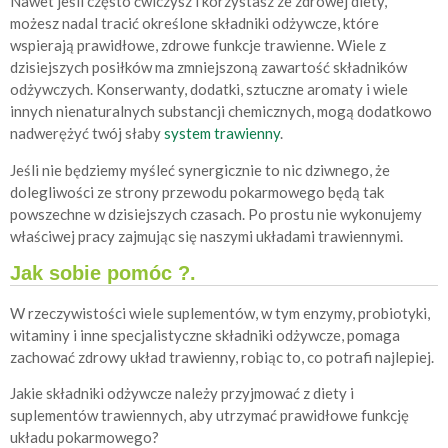
Nawet jeśli często ćwiczysz i korzystasz ze zdrowej diety,
możesz nadal tracić określone składniki odżywcze, które
wspierają prawidłowe, zdrowe funkcje trawienne. Wiele z
dzisiejszych posiłków ma zmniejszoną zawartość składników
odżywczych. Konserwanty, dodatki, sztuczne aromaty i wiele
innych nienaturalnych substancji chemicznych, mogą dodatkowo
nadwerężyć twój słaby
system trawienny
.
Jeśli nie będziemy myśleć synergicznie to nic dziwnego, że
dolegliwości ze strony przewodu pokarmowego będą tak
powszechne w dzisiejszych czasach. Po prostu nie wykonujemy
właściwej pracy zajmując się naszymi układami trawiennymi.
Jak sobie pomóc ?.
W rzeczywistości wiele suplementów, w tym enzymy, probiotyki,
witaminy i inne specjalistyczne składniki odżywcze, pomaga
zachować zdrowy układ trawienny, robiąc to, co potrafi najlepiej.
Jakie składniki odżywcze należy przyjmować z diety i
suplementów trawiennych, aby utrzymać prawidłowe funkcję
układu pokarmowego?