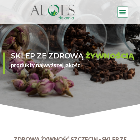
SKLEP ZE ZDROWĄ
ŻYWNOŚCIĄ
produkty najwyższej jakości
ZDROWA ŻYWNOŚĆ SZCZECIN - SKLEP ZE