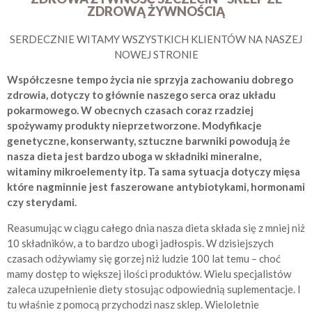
ZDROWĄ ŻYWNOŚCIĄ
SERDECZNIE WITAMY WSZYSTKICH KLIENTÓW NA NASZEJ
NOWEJ STRONIE
Współczesne tempo życia nie sprzyja zachowaniu dobrego
zdrowia, dotyczy to głównie naszego serca oraz układu
pokarmowego. W obecnych czasach coraz rzadziej
spożywamy produkty nieprzetworzone. Modyfikacje
genetyczne, konserwanty, sztuczne barwniki powodują że
nasza dieta jest bardzo uboga w składniki mineralne,
witaminy mikroelementy itp. Ta sama sytuacja dotyczy mięsa
które nagminnie jest faszerowane antybiotykami, hormonami
czy sterydami.
Reasumując w ciągu całego dnia nasza dieta składa się z mniej niż
10 składników, a to bardzo ubogi jadłospis. W dzisiejszych
czasach odżywiamy się gorzej niż ludzie 100 lat temu – choć
mamy dostęp to większej ilości produktów. Wielu specjalistów
zaleca uzupełnienie diety stosując odpowiednią suplementacje. I
tu właśnie z pomocą przychodzi nasz sklep. Wieloletnie